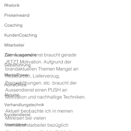
Rhetorik
Preiseinwand
Coaching
KundenCoaching
Mitarbeiter
Der Aussendienst braucht gerade 
Zeitmanagement
JETZT Motivation. Aufgrund der 
Selbstführung
brandaktuellen Themen Mangel an 
MentalPower
Ressourcen, Lieferverzug, 
Preiserhöhungen, etc. braucht der 
HomeOffice
Aussendienst einen PUSH an 
Akquise
Motivation und nachhaltige Techniken.
Verhandlungstechnik
Aktuell beobachte ich in meinen 
Kundendienst
Mitreisen bei vielen 
Vertriebsmitarbeiter bezüglich 
Innendienst