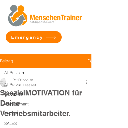
Emergency
Beitrag
All Posts
Pat D'Ippolito
All Posts
2 Min. Lesezeit
SpezialMOTIVATION für
COVID-19
Deine
Management
Vertriebsmitarbeiter.
PHONE
SALES