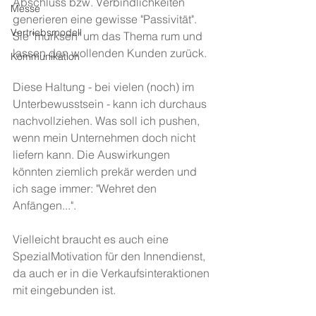
Abschluss bzw. Verbindlichkeiten 
Messe
generieren eine gewisse "Passivität". 
Vertriebsmodell
Sie "murksen" um das Thema rum und 
lassen den wollenden Kunden zurück.
Kommunikation
Diese Haltung - bei vielen (noch) im 
Unterbewusstsein - kann ich durchaus 
nachvollziehen. Was soll ich pushen, 
wenn mein Unternehmen doch nicht 
liefern kann. Die Auswirkungen 
könnten ziemlich prekär werden und 
ich sage immer: "Wehret den 
Anfängen...".
Vielleicht braucht es auch eine 
SpezialMotivation für den Innendienst, 
da auch er in die Verkaufsinteraktionen 
mit eingebunden ist.