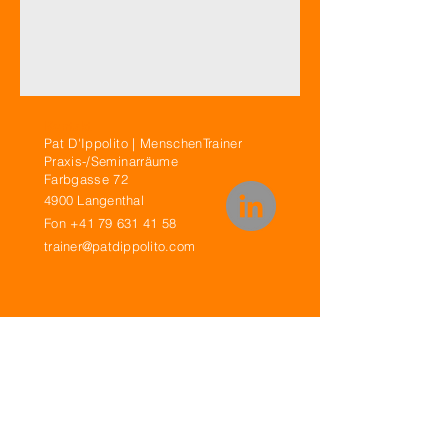
Kontakt
Pat D'Ippolito | MenschenTrainer
Praxis-/Seminarräume
Farbgasse 72
4
900 Langenthal
Fon
+41 79 631 41 58
trainer@patdippolito.com
MenschenTrainer.MAGAZIN