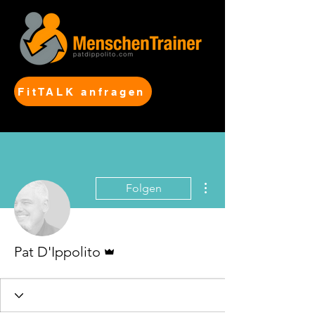
FitTALK anfragen
Weitere Optionen
Folgen
Administrator
Pat D'Ippolito