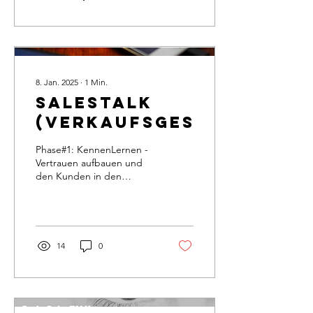
8. Jan. 2025
∙
1
Min.
SalesTALK
(Verkaufsgespräch)
Phase#1: KennenLernen -
Vertrauen aufbauen und
den Kunden in den
Mittelpunkt stellen. In
dieser Phase geht es
darum, eine
vertrauensvolle...
14
0