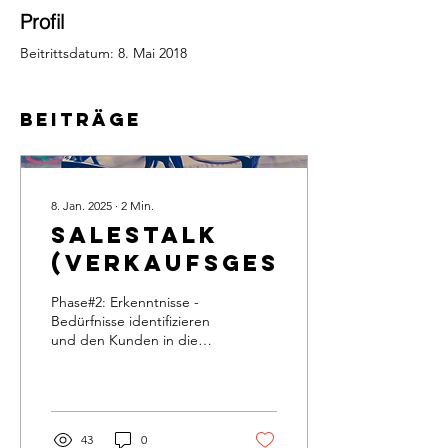
Profil
Beitrittsdatum: 8. Mai 2018
Beiträge
8. Jan. 2025
∙
2
Min.
SalesTALK
(Verkaufsgespräch)
Phase#2: Erkenntnisse -
Bedürfnisse identifizieren
und den Kunden in die
Erkenntnis führen. Diese
Phase dient dazu, die
Painpoints des...
43
0