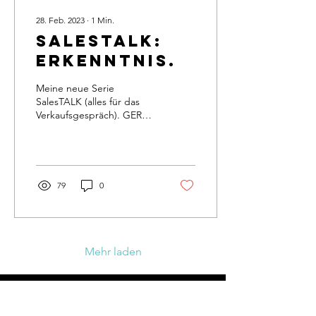
28. Feb. 2023
∙
1
Min.
SalesTALK:
Erkenntnis.
Meine neue Serie
SalesTALK (alles für das
Verkaufsgespräch). GERNE
unterstütze ich Dich und
Dein Team in Themen
Interaktionen mit...
79
0
Mehr laden
Kontakt
Pat D'Ippolito | MenschenTrainer