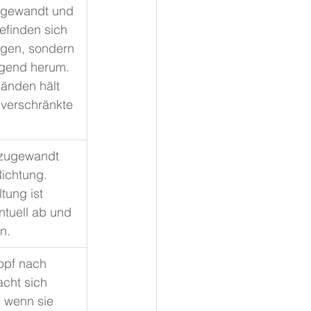
bgewandt und 
efinden sich 
ugen, sondern 
egend herum. 
Händen hält 
 verschränkte 
 zugewandt 
ichtung. 
tung ist 
tuell ab und 
n.
opf nach 
acht sich 
 wenn sie 