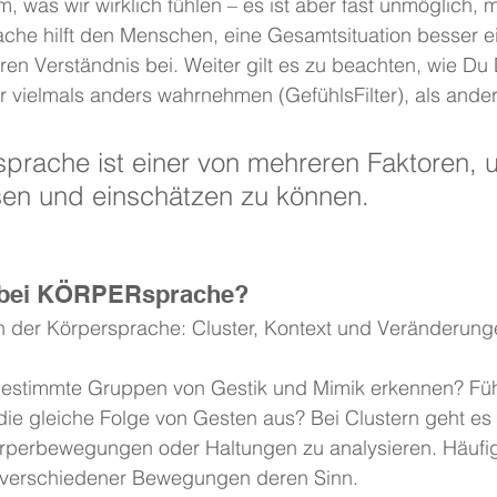
 was wir wirklich fühlen – es ist aber fast unmöglich, 
ache hilft den Menschen, eine Gesamtsituation besser e
en Verständnis bei. Weiter gilt es zu beachten, wie Du 
r vielmals anders wahrnehmen (GefühlsFilter), als ander
rache ist einer von mehreren Faktoren, 
en und einschätzen zu können.
g bei KÖRPERsprache?
in der Körpersprache: Cluster, Kontext und Veränderunge
bestimmte Gruppen von Gestik und Mimik erkennen? Füh
ie gleiche Folge von Gesten aus? Bei Clustern geht es 
örperbewegungen oder Haltungen zu analysieren. Häufig 
e verschiedener Bewegungen deren Sinn.