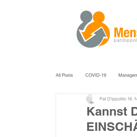
All Posts
COVID-19
Managem
Pat D'Ippolito
16. 
KundenCoaching
Mitarbeiter
Kannst 
EINSCH
Verhandlungstechnik
Kunden