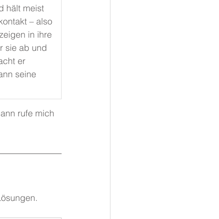
 hält meist 
kontakt – also 
eigen in ihre 
r sie ab und 
acht er 
ann seine 
ann rufe mich 
Lösungen. 