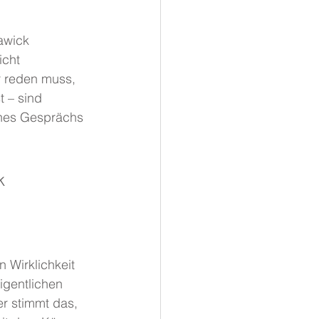
awick 
cht 
r reden muss, 
 – sind 
nes Gesprächs 
k
 Wirklichkeit 
igentlichen 
r stimmt das, 