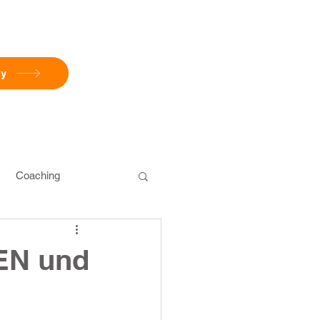
cy
Coaching
omeOffice
Akquise
EN und
munikation