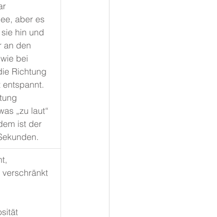
ar 
ee, aber es 
 sie hin und 
 an den 
wie bei 
die Richtung 
 entspannt. 
tung 
as „zu laut“ 
dem ist der 
 Sekunden.
t, 
 verschränkt 
 
sität 