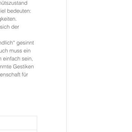
mütszustand 
iel bedeuten: 
keiten. 
sich der 
ndlich“ gesinnt 
Auch muss ein 
 einfach sein, 
immte Gestiken 
enschaft für 