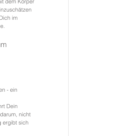
mit dem Körper 
inzuschätzen 
Dich im 
e.
um 
n - ein 
rt Dein 
darum, nicht 
ergibt sich 