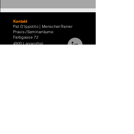
Kontakt
Pat D'Ippolito | MenschenTrainer
Praxis-/Seminarräume
Farbgasse 72
4
900 Langenthal
Fon
+41 79 631 41 58
trainer@patdippolito.com
BestPractice by MenschenTrainer