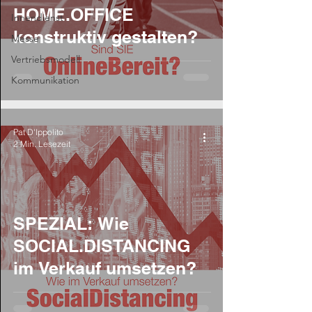
HOME.OFFICE
Innendienst
konstruktiv gestalten?
Messe
Vertriebsmodell
Kommunikation
Pat D'Ippolito
2 Min. Lesezeit
SPEZIAL: Wie
SOCIAL.DISTANCING
im Verkauf umsetzen?