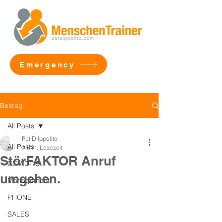
Emergency
Beitrag
All Posts
Pat D'Ippolito
All Posts
1 Min. Lesezeit
StörFAKTOR Anruf
COVID-19
umgehen.
Management
PHONE
SALES