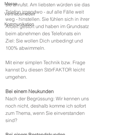
Messe
sie anrufst. Am liebsten würden sie das 
Telefon irgendwo - auf alle Fälle weit 
Vertriebsmodell
weg - hinstellen. Sie fühlen sich in ihrer 
Kommunikation
Arbeit gestört und haben im Grundsatz 
beim abnehmen des Telefonats ein 
Ziel: Sie wollen Dich unbedingt und 
100% abwimmeln.
Mit einer simplen Technik bzw. Frage 
kannst Du diesen StörFAKTOR leicht 
umgehen.
Bei einem Neukunden
Nach der Begrüssung: Wir kennen uns 
noch nicht, deshalb komme ich sofort 
zum Thema, wenn Sie einverstanden 
sind?
Bei einem Bestandskunden