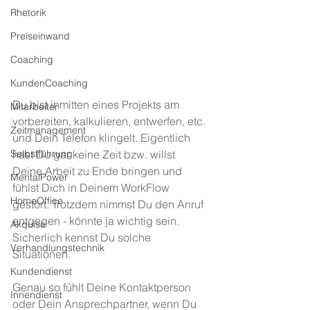
Rhetorik
Preiseinwand
Coaching
KundenCoaching
Du bist inmitten eines Projekts am 
Mitarbeiter
vorbereiten, kalkulieren, entwerfen, etc. 
Zeitmanagement
und Dein Telefon klingelt. Eigentlich 
hast Du gar keine Zeit bzw. willst 
Selbstführung
Deine Arbeit zu Ende bringen und 
MentalPower
fühlst Dich in Deinem WorkFlow 
HomeOffice
gestört. Trotzdem nimmst Du den Anruf 
entgegen - könnte ja wichtig sein. 
Akquise
Sicherlich kennst Du solche 
Verhandlungstechnik
Situationen.
Kundendienst
Genau so fühlt Deine Kontaktperson 
Innendienst
oder Dein Ansprechpartner, wenn Du 