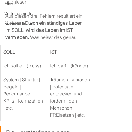
nachlesen.
Messe
Vertriebsmodell
Aus diesen drei Fehlern resultiert ein 
Weiterer: 
Durch ein ständiges Leben 
Kommunikation
im SOLL, wird das Leben im IST 
vermieden.
 Was heisst das genau:
​SOLL
IST
​Ich sollte... (muss)
Ich darf... (könnte)
​System | Struktur | 
Träumen | Visionen 
Regeln | 
| Potentiale 
Performance | 
entdecken und 
KPI's | Kennzahlen 
fördern | den 
| etc.
Menschen 
FREIsetzen | etc.