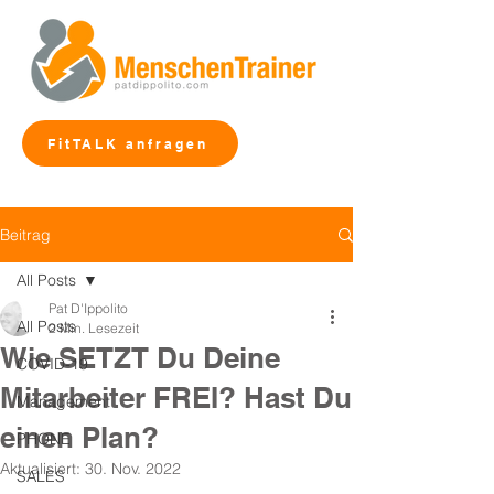
FitTALK anfragen
Beitrag
All Posts
Pat D'Ippolito
All Posts
2 Min. Lesezeit
Wie SETZT Du Deine
COVID-19
Mitarbeiter FREI? Hast Du
Management
einen Plan?
PHONE
Aktualisiert:
30. Nov. 2022
SALES