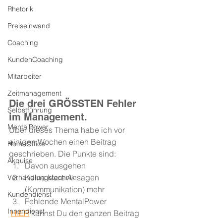
Rhetorik
Preiseinwand
Coaching
KundenCoaching
Mitarbeiter
Zeitmanagement
Die drei GRÖSSTEN Fehler 
Selbstführung
im Management.
MentalPower
Über dieses Thema habe ich vor 
einigen Wochen einen Beitrag 
HomeOffice
geschrieben. Die Punkte sind:
Akquise
Davon ausgehen
Keine klare Ansagen 
Verhandlungstechnik
(Kommunikation) mehr
Kundendienst
Fehlende MentalPower
Innendienst
HIER
 kannst Du den ganzen Beitrag 