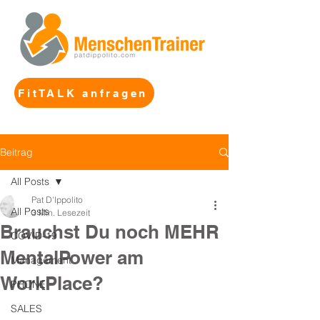
FitTALK anfragen
Beitrag
All Posts
Pat D'Ippolito
All Posts
3 Min. Lesezeit
Brauchst Du noch MEHR
COVID-19
MentalPower am
Management
WorkPlace?
PHONE
SALES