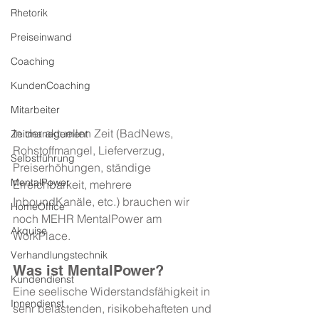
Rhetorik
Preiseinwand
Coaching
KundenCoaching
Mitarbeiter
In der aktuellen Zeit (BadNews, 
Zeitmanagement
Rohstoffmangel, Lieferverzug, 
Selbstführung
Preiserhöhungen, ständige 
MentalPower
Erreichbarkeit, mehrere 
InboundKanäle, etc.) brauchen wir 
HomeOffice
noch MEHR MentalPower am 
Akquise
WorkPlace.
Verhandlungstechnik
Was ist MentalPower?
Kundendienst
Eine seelische Widerstandsfähigkeit in 
Innendienst
sehr belastenden, risikobehafteten und 