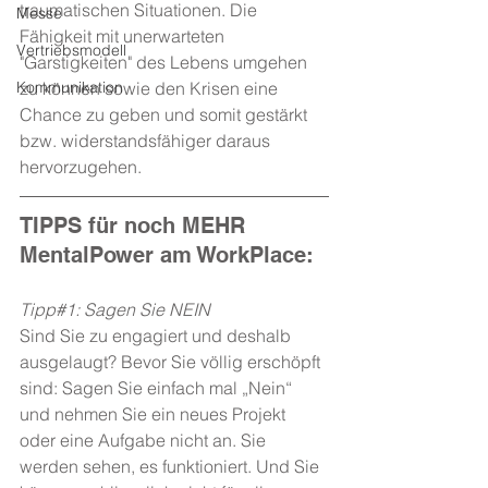
traumatischen Situationen. Die 
Messe
Fähigkeit mit unerwarteten 
Vertriebsmodell
"Garstigkeiten" des Lebens umgehen 
zu können sowie den Krisen eine 
Kommunikation
Chance zu geben und somit gestärkt 
bzw. widerstandsfähiger daraus 
hervorzugehen.
TIPPS für noch MEHR 
MentalPower am WorkPlace:
Tipp#1: Sagen Sie NEIN
Sind Sie zu engagiert und deshalb 
ausgelaugt? Bevor Sie völlig erschöpft 
sind: Sagen Sie einfach mal „Nein“ 
und nehmen Sie ein neues Projekt 
oder eine Aufgabe nicht an. Sie 
werden sehen, es funktioniert. Und Sie 