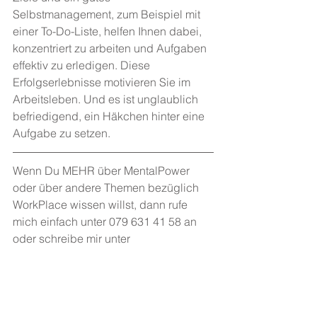
Selbstmanagement, zum Beispiel mit 
einer To-Do-Liste, helfen Ihnen dabei, 
konzentriert zu arbeiten und Aufgaben 
effektiv zu erledigen. Diese 
Erfolgserlebnisse motivieren Sie im 
Arbeitsleben. Und es ist unglaublich 
befriedigend, ein Häkchen hinter eine 
Aufgabe zu setzen.
Wenn Du MEHR über MentalPower 
oder über andere Themen bezüglich 
WorkPlace wissen willst, dann rufe 
mich einfach unter 079 631 41 58 an 
oder schreibe mir unter 
trainer@patdippolito.com
 eine Email.
Inzwischen wünsche ich Dir ganz 
VIELE Erfolge.